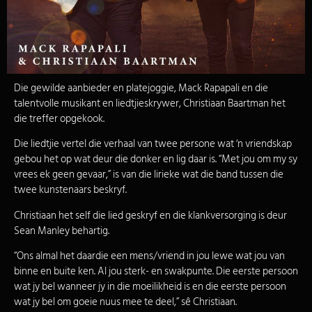
Die gewilde aanbieder en platejoggie, Mack Rapapali en die
talentvolle musikant en liedtjieskrywer, Christiaan Baartman het
die treffer opgekook.
Die liedtjie vertel die verhaal van twee persone wat ‘n vriendskap
gebou het op wat deur die donker en lig daar is. “Met jou om my sy
vrees ek geen gevaar,” is van die lirieke wat die band tussen die
twee kunstenaars beskryf.
Christiaan het self die lied geskryf en die klankversorging is deur
Sean Manley behartig.
“Ons almal het daardie een mens/vriend in jou lewe wat jou van
binne en buite ken. Al jou sterk- en swakpunte. Die eerste persoon
wat jy bel wanneer jy in die moeilikheid is en die eerste persoon
wat jy bel om goeie nuus mee te deel,” sê Christiaan.